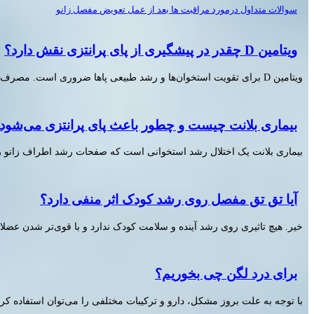
سوالات متداول درمورد مراقبت ها بعد از عمل تعویض مفصل زانو
ویتامین D چقدر در پیشگیری از پای پرانتزی نقش دارد؟
ویتامین D برای تقویت استخوان‌ها و رشد طبیعی پاها ضروری است. مصرف قطره ویتامین D طبق دستور پزشک و قرار گرفتن کوتاه در نور ملایم خورشید می‌تواند به کاهش خطر پای پرانتزی کمک کند.
بیماری بلانت چیست و چطور باعث پای پرانتزی می‌شود
بیماری بلانت یک اختلال رشد استخوانی است که صفحات رشد اطراف زانو را 
آیا تق تق مفصل روی رشد کودک اثر منفی دارد؟
خیر. هیچ تاثیری روی رشد آینده و سلامت کودک ندارد و با قوی‌تر شدن عض
برای درد لگن چی بخوریم؟
با توجه به علت بروز مشکل، دارو و ترکیبات مختلفی را می‌توان استفاده ک