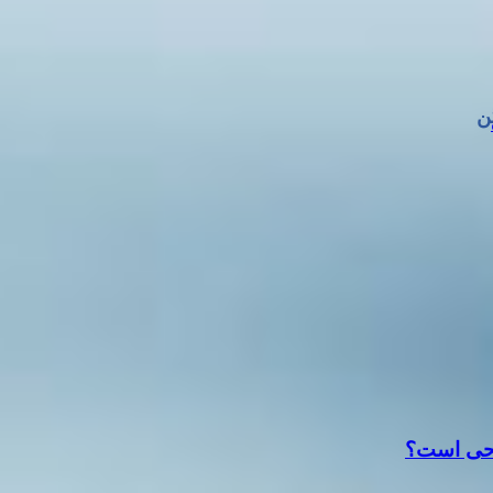

آیا هموار