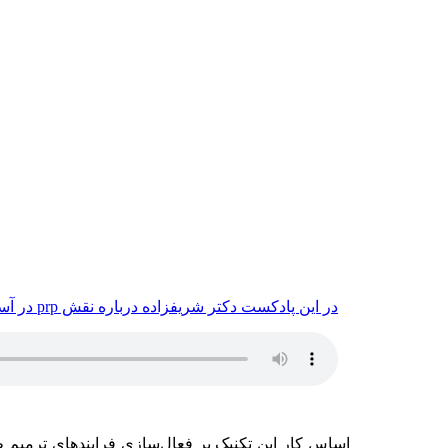
در این پادکست دکتر شریفزاده درباره نقش prp در آسیب های مفصلی و فواید درمان prp توضیحاتی می‌دهند.
اساس کار این تکنیک بر فعال‌سازی فرایندهای ترمیم ط