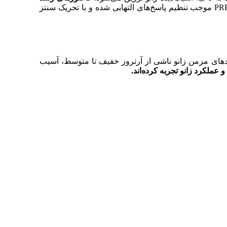
به تدریج آزاد شده و یک واکنش زنجیره‌ای درمانی را آغاز می‌کند. در سطح مولکولی، PRP موجب تنظیم پاسخ‌های التهابی شده و با تحریک سنتز
دردهای مزمن زانو ناشی از آرتروز خفیف تا متوسط، آسیب