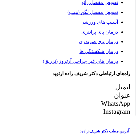
تعویض مفصل زانو
تعویض مفصل لگن (هیپ)
آسیب های ورزشی
درمان پای پرانتزی
درمان پای ضربدری
درمان شکستگی ها
درمان های غیر جراحی آرتروز (تزریق)
های ارتباطی دکتر شریف زاده ارتوپد
یل
ان
Whats
Instag
 مطب دکتر شریف زاده: