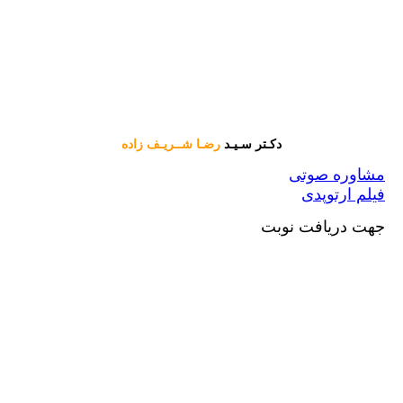
دکـتر سـیـد
رضـا شــریـف زاده
ره صوتی
 ارتوپدی
دریافت نوبت